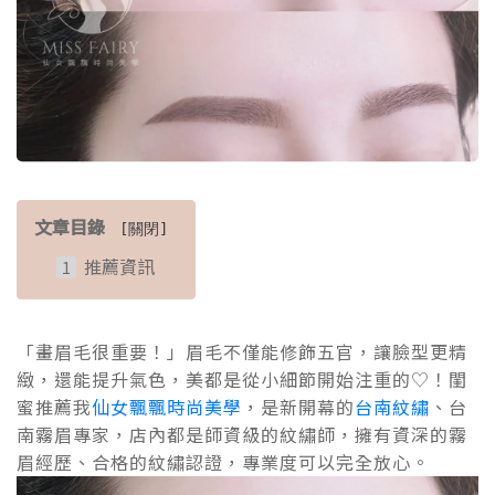
文章目錄
[
關閉
]
推薦資訊
「畫眉毛很重要！」眉毛不僅能修飾五官，讓臉型更精
緻，還能提升氣色，美都是從小細節開始注重的♡！閨
蜜推薦我
仙女飄飄時尚美學
，是新開幕的
台南紋繡
、台
南霧眉專家，店內都是師資級的紋繡師，擁有資深的霧
眉經歷、合格的紋繡認證，專業度可以完全放心。