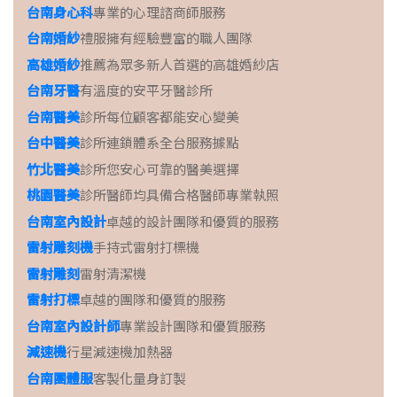
台南身心科
專業的心理諮商師服務
台南婚紗
禮服擁有經驗豐富的職人團隊
高雄婚紗
推薦為眾多新人首選的高雄婚紗店
台南牙醫
有溫度的安平牙醫診所
台南醫美
診所每位顧客都能安心變美
台中醫美
診所連鎖體系全台服務據點
竹北醫美
診所您安心可靠的醫美選擇
桃園醫美
診所醫師均具備合格醫師專業執照
台南室內設計
卓越的設計團隊和優質的服務
雷射雕刻機
手持式雷射打標機
雷射雕刻
雷射清潔機
雷射打標
卓越的團隊和優質的服務
台南室內設計師
專業設計團隊和優質服務
減速機
行星減速機加熱器
台南團體服
客製化量身訂製