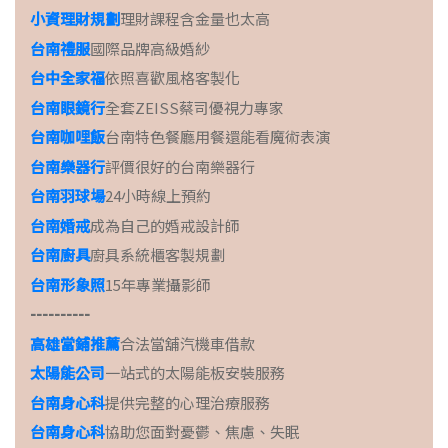
小資理財規劃
理財課程含金量也太高
台南禮服
國際品牌高級婚紗
台中全家福
依照喜歡風格客製化
台南眼鏡行
全套ZEISS蔡司優視力專家
台南咖哩飯
台南特色餐廳用餐還能看魔術表演
台南樂器行
評價很好的台南樂器行
台南羽球場
24小時線上預約
台南婚戒
成為自己的婚戒設計師
台南廚具
廚具系統櫃客製規劃
台南形象照
15年專業攝影師
----------
高雄當鋪推薦
合法當舖汽機車借款
太陽能公司
一站式的太陽能板安裝服務
台南身心科
提供完整的心理治療服務
台南身心科
協助您面對憂鬱、焦慮、失眠