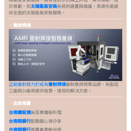
計規劃，到
太陽能板安裝
系統的建置與維護，承源光能提
供全面的太陽能板安裝服務。
．雷射焊接
正鉑雷射致力於成為
雷射焊接
雷射應用領導品牌，為製造
工廠與SI廠商提供智慧、環保的解決方案。
．店家推薦
台南鐵板燒
無菜單鐵板料理
台南眼鏡行
配眼鏡心得分享
台南眼鏡行
推薦專業驗光師