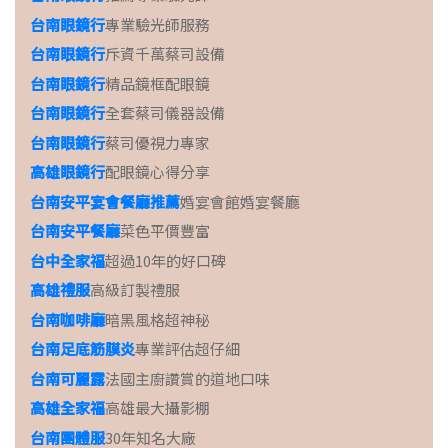
台南眼鏡行
專業驗光師服務
台南眼鏡行
斥資千萬蔡司設備
台南眼鏡行
精品鏡框配眼鏡
台南眼鏡行
全套蔡司儀器設備
台南眼鏡行
蔡司優視力專家
高雄眼鏡行
配眼鏡心得分享
台南安平宴會餐廳推薦
婚宴會館婚宴餐廳
台南安平餐廳
菜色平價豐富
台中全家福
超過10年的好口碑
高雄禮服
高級訂製禮服
台南咖啡廳
暗黑風格超神秘
台南足底筋膜炎
專業評估超仔細
台南可麗露
法國主廚讚賞的道地口味
高雄全家福
高雄最大攝影棚
台南團體服
30年知名大廠