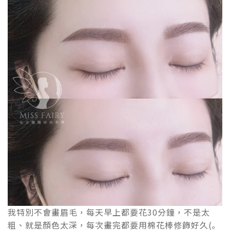
我特別不會畫眉毛，每天早上都要花30分鐘，不是太
粗、就是顏色太深，每次畫完都要用棉花棒修飾好久(｡