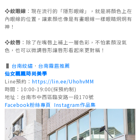
❖紋眼線
：現在流行的「隱形眼線」，就是將顏色上在
內眼線的位置，讓素顏也像是有畫眼線一樣眼睛炯炯有
神！
❖紋唇
：除了在嘴唇上補上一層色彩，不怕素顏沒氣
色，也可以微調唇形讓唇形看起來更對稱！
▌
台南紋繡
．
台南霧眉推薦
仙女飄飄時尚美學
Line預約：
https://lin.ee/UhohvMM
時間：10:00-19:00(採預約制)
地址：
台南市中西區臨安路一段170號
Facebook粉絲專頁
Instagram作品集