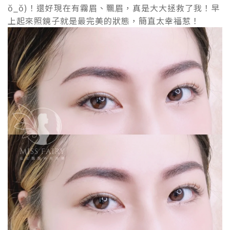
ŏ_ŏ)！還好現在有霧眉、飄眉，真是大大拯救了我！早
上起來照鏡子就是最完美的狀態，簡直太幸福惹！