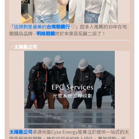
「這絕對是最美的
台南眼鏡行
♡」超多人推薦的30年在地
眼鏡店品牌 -
明格眼鏡
終於來東區拓展二店了！
．太陽能公司
太陽能公司
承源光能Cyse Energy是專注於提供一站式的太
陽能板安裝服務。擁有從初步的線上評估、實地場勘、設