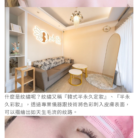
什麼是紋繡呢？紋繡又稱『韓式半永久定妝』、『半永
久彩妝』，透過專業儀器跟技術將色彩刺入皮膚表面，
可以描繪出如天生毛流的紋路。