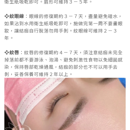
衛生紙吸乾即可。眉形可維持３－５年。
❖紋眼線
：眼線的修復期約３－７天，盡量避免碰水，
如果沾到水用衛生紙吸乾即可，施做完第一周不要畫眼
妝，讓結痂自行脫落勿用手剝。紋眼線可維持２－３
年。
❖紋唇
：紋唇的修復期約４－７天，須注意結痂未完全
掉落前都不要游泳、泡湯、避免刺激性食物以免細菌感
染，保持唇部乾燥通風，結痂的部分也不可以用手去
剝，妥善保養可維持２年以上。