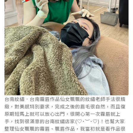
台南紋繡．台南霧眉作品仙女飄飄的紋繡老師手法很精
緻，對美感特別要求，完成之後的眉毛很自然，而且復
原期短馬上就可以放心出門，很開心第一次霧眉就上
手，找到很滿意的台南紋繡店家(♡˙︶˙♡)！也幫大家
整理仙女飄飄的霧眉、飄眉作品，我當初就是看作品很