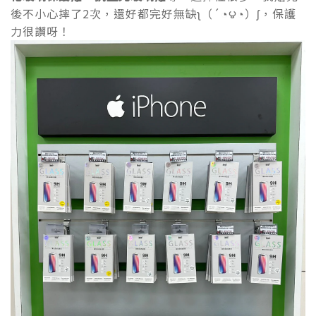
後不小心摔了2次，還好都完好無缺ʅ（´◔౪◔）ʃ，保護
力很讚呀！