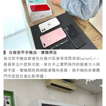
▌ 台南安平手機店．實機齊全
每次到手機店都會先在展示區東滑滑西滑滑(๑•̀ω•́)ノ，
看看新出什麼新功能、拿在手上實際操作的螢幕大小與
順手度、實機顏色與網路會略有差異，換手機前來實體
門市逛逛也會比較準確。