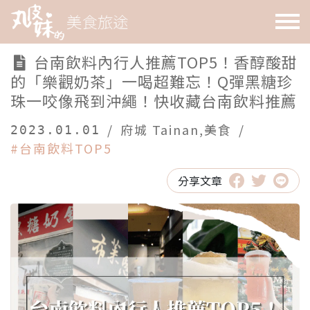
台南飲料內行人推薦TOP5！香醇酸甜
的「樂觀奶茶」一喝超難忘！Q彈黑糖珍
珠一咬像飛到沖繩！快收藏台南飲料推薦
/
府城 Tainan
,
美食
/
2023.01.01
#台南飲料TOP5
分享文章