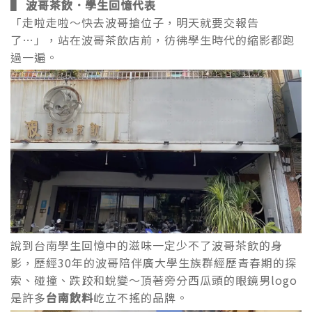
▌ 波哥茶飲．
學生回憶代表
「走啦走啦～快去波哥搶位子，明天就要交報告
了…」，站在波哥茶飲店前，彷彿學生時代的縮影都跑
過一遍。
說到台南學生回憶中的滋味一定少不了波哥茶飲的身
影，歷經30年的波哥陪伴廣大學生族群經歷青春期的探
索、碰撞、跌跤和蛻變～頂著旁分西瓜頭的眼鏡男logo
是許多
台南飲料
屹立不搖的品牌。