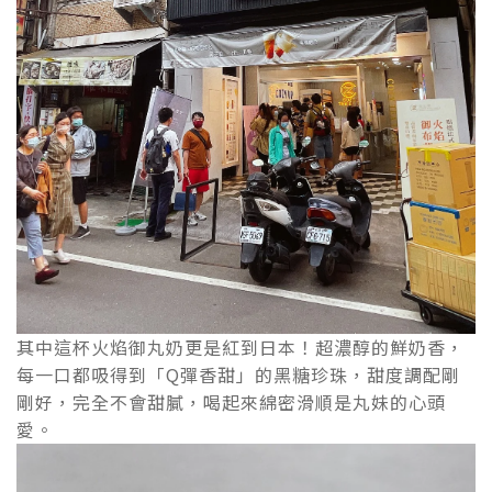
其中這杯火焰御丸奶更是紅到日本！超濃醇的鮮奶香，
每一口都吸得到「Q彈香甜」的黑糖珍珠，甜度調配剛
剛好，完全不會甜膩，喝起來綿密滑順是丸妹的心頭
愛。