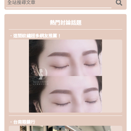
熱門討論話題
．這間紋繡超多網友推薦！
．台南眼鏡行