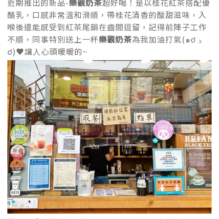
近期推出的新品-
樂觀奶茶
超好喝！是以桂花紅茶搭配優
酪乳，口感非常溫和滑順，帶桂花清香的酸甜滋味，入
喉後還能感受到紅茶尾韻在齒間逗留，記得前陣子工作
不順，同事特別送上一杯
樂觀奶茶
為我加油打氣(๑ơ ₃
ơ)♥讓人心頭暖暖的~