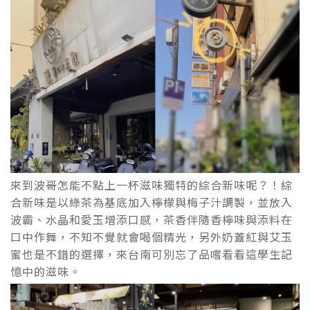
來到波哥怎能不點上一杯滋味獨特的綜合新味呢？！綜
合新味是以綠茶為基底加入檸檬與梅子汁調製，並放入
波霸、水晶和愛玉增添口感，茶香伴隨香檸味與添料在
口中作舞，不知不覺就會喝個精光，另外奶蓋紅與艾玉
蜜也是不錯的選擇，來台南可別忘了品嚐看看這學生記
憶中的滋味。