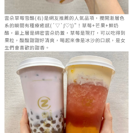
雲朵草莓雪酪(右)是網友推薦的人氣品項，攪開漸層色
系的瞬間有種療癒感(´▽`ʃ♡ƪ)"！草莓+芒果+鮮奶
酪，最上層是綿密雲朵奶蓋，草莓是現打，可以吃得到
果粒，酸酸甜甜好清爽，喝起來像是冰沙的口感，是女
生們會喜歡的甜香。