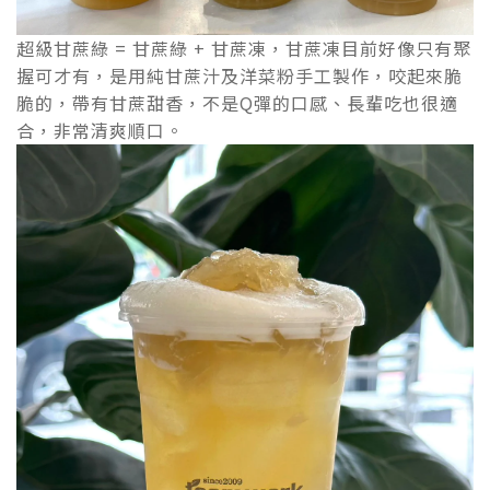
超級甘蔗綠 = 甘蔗綠 + 甘蔗凍，甘蔗凍目前好像只有聚
握可才有，是用純甘蔗汁及洋菜粉手工製作，咬起來脆
脆的，帶有甘蔗甜香，不是Q彈的口感、長輩吃也很適
合，非常清爽順口。