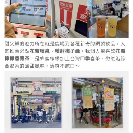
甜又鮮的魅力所在就是能喝到各種新奇的調製飲品，人
氣推薦必點
花蜜噴泉
、
噴射梅子綠
，我個人蠻喜歡
花蜜
檸檬香青茶
，是蜂蜜檸檬加上台灣四季春茶，微氣泡綜
合蜜香的酸甜風味，清爽不膩口～