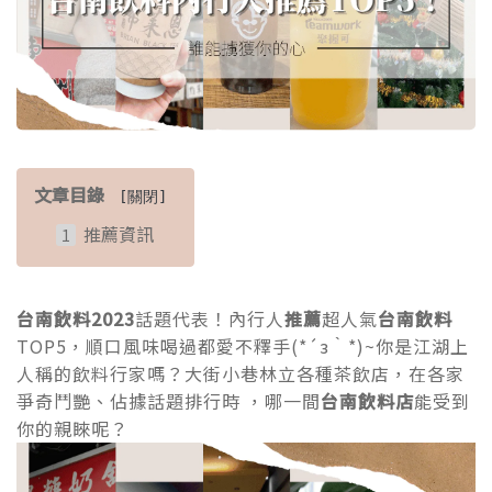
文章目錄
[
關閉
]
推薦資訊
台南飲料2023
話題代表！內行人
推薦
超人氣
台南飲料
TOP5，順口風味喝過都愛不釋手(*´з｀*)~你是江湖上
人稱的飲料行家嗎？大街小巷林立各種茶飲店，在各家
爭奇鬥艷、佔據話題排行時 ，哪一間
台南飲料店
能受到
你的親睞呢？