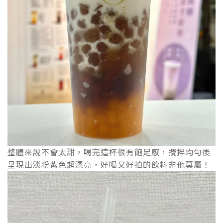
整體來說不會太甜，喝完這杯很有飽足感，攪拌均勻後
呈現出淡粉紫色超漂亮，好喝又好拍的飲料非他莫屬！