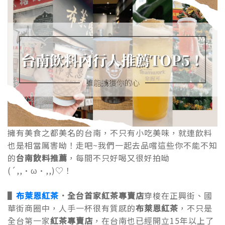
擁有美食之都美名的台南，不只有小吃美味，就連飲料
也是相當厲害呦！走吧~我們一起去品嚐這些你不能不知
的
台南飲料推薦
，每間不只好喝又很好拍呦
(´,,•ω•,,)♡！
▌
布萊恩紅茶
．
全台首家紅茶專賣店
穿梭在正興街、國
華街商圈中，人手一杯很有質感的
布萊恩紅茶
，不只是
全台第一家
紅茶專賣店
，在台南也已經開立15年以上了