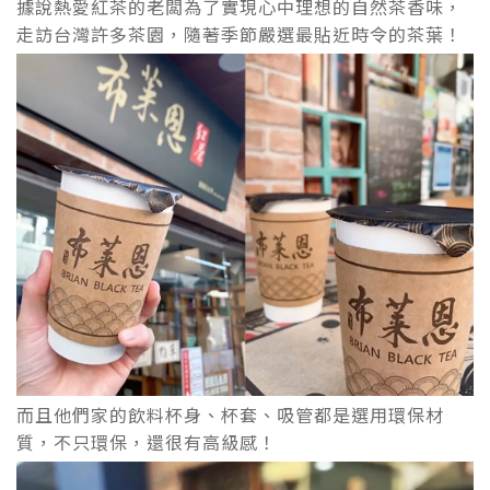
據說熱愛紅茶的老闆為了實現心中理想的自然茶香味，
走訪台灣許多茶園，隨著季節嚴選最貼近時令的茶葉！
而且他們家的飲料杯身、杯套、吸管都是選用環保材
質，不只環保，還很有高級感！