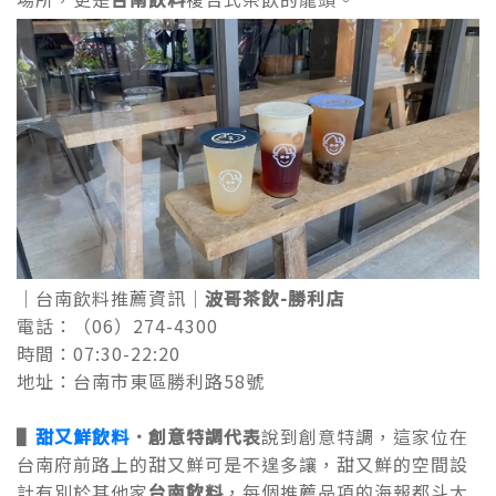
｜台南飲料推薦資訊｜
波哥茶飲-勝利店
電話：（06）274-4300
時間：07:30-22:20
地址：台南市東區勝利路58號
▌
甜又鮮飲料
．
創意特調代表
說到創意特調，這家位在
台南府前路上的甜又鮮可是不遑多讓，甜又鮮的空間設
計有別於其他家
台南飲料
，每個推薦品項的海報都斗大