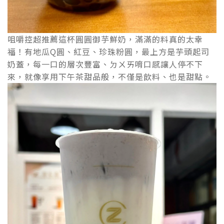
咀嚼控超推薦這杯圓圓御芋鮮奶，滿滿的料真的太幸
福！有地瓜Q圓、紅豆、珍珠粉圓，最上方是芋頭起司
奶蓋，每一口的層次豐富、ㄉㄨㄞ唷口感讓人停不下
來，就像享用下午茶甜品般，不僅是飲料、也是甜點。