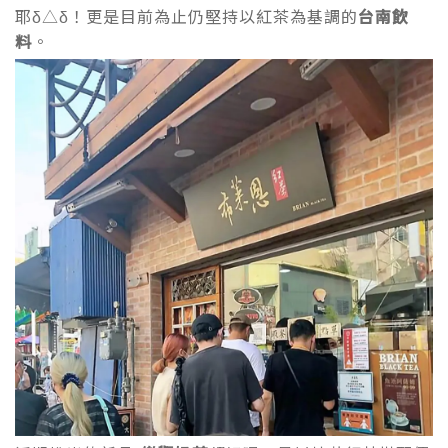
耶δ△δ！更是目前為止仍堅持以紅茶為基調的
台南飲
料
。