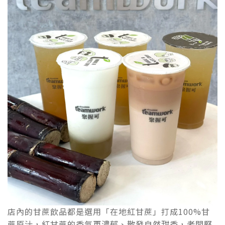
店內的甘蔗飲品都是選用「在地紅甘蔗」打成100%甘
蔗原汁，紅甘蔗的香氣更濃郁、散發自然甜香，老闆堅