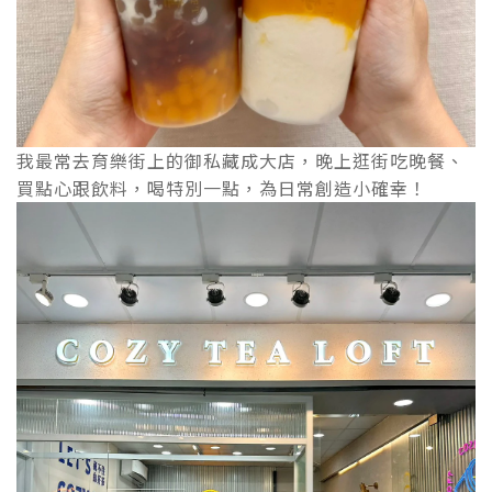
我最常去育樂街上的御私藏成大店，晚上逛街吃晚餐、
買點心跟飲料，喝特別一點，為日常創造小確幸！